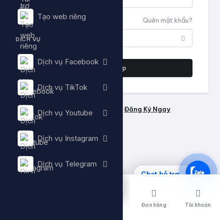
Tạo web riêng
Mật khẩu
Quên mật khẩu?
DỊCH VỤ
Dịch vụ Facebook
Đăng nhập
Dịch vụ TikTok
Bạn chưa có tài khoản ?
Đăng Ký Ngay
Dịch vụ Youtube
Dịch vụ Instagram
Dịch vụ Telegram
Chat hỗ trợ
Dịch vụ Twitter
Tạo đơn
© All Copyrights Reserved by
Uplikefollow.com
Trang chủ
Nạp tiền
Đơn hàng
Tài khoản
hàng
Dịch vụ Threads