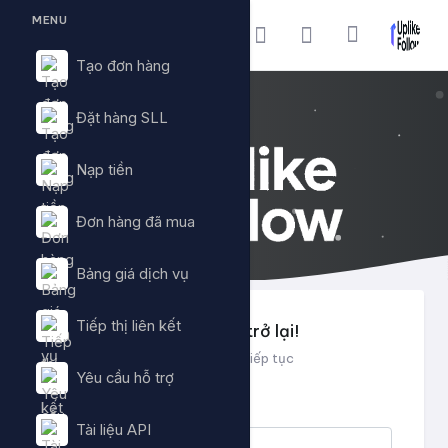
MENU
Tạo đơn hàng
Đặt hàng SLL
Nạp tiền
Đơn hàng đã mua
Bảng giá dịch vụ
Tiếp thị liên kết
Chào mừng trở lại!
Đăng nhập để tiếp tục
Yêu cầu hỗ trợ
Tên tài khoản
Tài liệu API